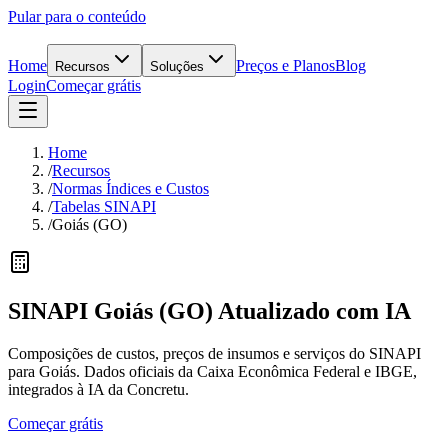
Pular para o conteúdo
Home
Preços e Planos
Blog
Recursos
Soluções
Login
Começar grátis
Home
/
Recursos
/
Normas Índices e Custos
/
Tabelas SINAPI
/
Goiás (GO)
SINAPI
Goiás
(
GO
) Atualizado
com IA
Composições de custos, preços de insumos e serviços do SINAPI
para Goiás. Dados oficiais da Caixa Econômica Federal e IBGE,
integrados à IA da Concretu.
Começar grátis