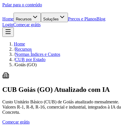
Pular para o conteúdo
Home
Preços e Planos
Blog
Recursos
Soluções
Login
Começar grátis
Home
/
Recursos
/
Normas Índices e Custos
/
CUB por Estado
/
Goiás (GO)
CUB
Goiás
(
GO
) Atualizado
com IA
Custo Unitário Básico (CUB) de Goiás atualizado mensalmente.
Valores R-1, R-8, R-16, comercial e industrial, integrados à IA da
Concretu.
Começar grátis