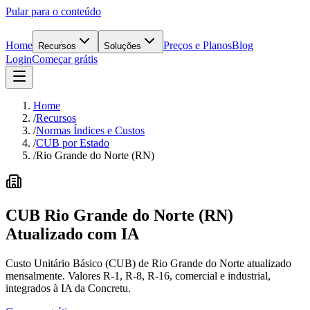
Pular para o conteúdo
Home
Preços e Planos
Blog
Recursos
Soluções
Login
Começar grátis
Home
/
Recursos
/
Normas Índices e Custos
/
CUB por Estado
/
Rio Grande do Norte (RN)
CUB
Rio Grande do Norte
(
RN
)
Atualizado
com IA
Custo Unitário Básico (CUB) de Rio Grande do Norte atualizado
mensalmente. Valores R-1, R-8, R-16, comercial e industrial,
integrados à IA da Concretu.