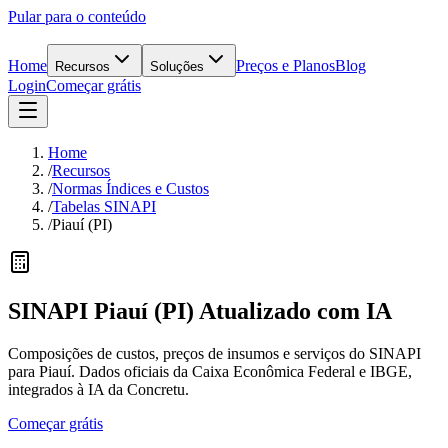
Pular para o conteúdo
Home
Preços e Planos
Blog
Recursos
Soluções
Login
Começar grátis
Home
/
Recursos
/
Normas Índices e Custos
/
Tabelas SINAPI
/
Piauí (PI)
SINAPI
Piauí
(
PI
) Atualizado
com IA
Composições de custos, preços de insumos e serviços do SINAPI
para Piauí. Dados oficiais da Caixa Econômica Federal e IBGE,
integrados à IA da Concretu.
Começar grátis