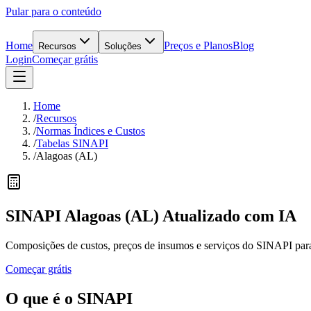
Pular para o conteúdo
Home
Preços e Planos
Blog
Recursos
Soluções
Login
Começar grátis
Home
/
Recursos
/
Normas Índices e Custos
/
Tabelas SINAPI
/
Alagoas (AL)
SINAPI
Alagoas
(
AL
) Atualizado
com IA
Composições de custos, preços de insumos e serviços do SINAPI para
Começar grátis
O que é o
SINAPI